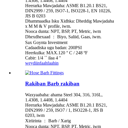
1.4308, 1.4408, 1.4404
Heerarka Mawjadaha: ASME B1.20.1 BS21,
DIN2999 / 259, ISO7-1, ISO228-1, EN 10226,
JIS B 0203
Dhammaadka Isku Xidhka: Dheddig Mawjadaha
x M M & V profile, iwm.
Nooca dunta: NPT, BSP, PT, Metric, iwm
Dhexdhexaad ： Biyo, Saliid, Gaas, iwm.
Sax Goynta Investment
Cadaadiska ugu badan: 200PSI
Heerkulka: MAX.120 ° C / 248 ºF
Cabir: 1/4 `` ilaa 4 ''
weydiin
faahfaahin
Rakiban Barb rakiban
Waxyaabaha: ahama Steel 304, 316, 316L,
1.4308, 1.4408, 1.4404
Heerarka Mawjadaha: ASME B1.20.1 BS21,
DIN2999 / 259, ISO7 / 1, ISO228-1, JIS B
0203, iwm
Xiriirinta ： Barb / Xarig
Nooca dunta: NPT, BSP, PT, Metric, iwm