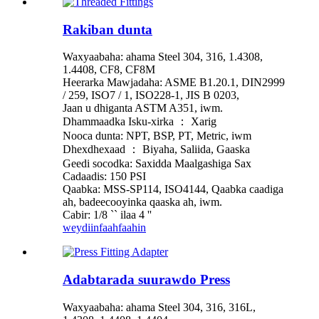
Rakiban dunta
Waxyaabaha: ahama Steel 304, 316, 1.4308,
1.4408, CF8, CF8M
Heerarka Mawjadaha: ASME B1.20.1, DIN2999
/ 259, ISO7 / 1, ISO228-1, JIS B 0203,
Jaan u dhiganta ASTM A351, iwm.
Dhammaadka Isku-xirka ： Xarig
Nooca dunta: NPT, BSP, PT, Metric, iwm
Dhexdhexaad ： Biyaha, Saliida, Gaaska
Geedi socodka: Saxidda Maalgashiga Sax
Cadaadis: 150 PSI
Qaabka: MSS-SP114, ISO4144, Qaabka caadiga
ah, badeecooyinka qaaska ah, iwm.
Cabir: 1/8 `` ilaa 4 ''
weydiin
faahfaahin
Adabtarada suurawdo Press
Waxyaabaha: ahama Steel 304, 316, 316L,