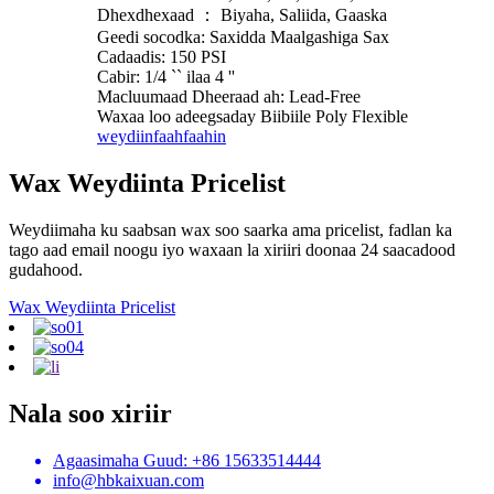
Dhexdhexaad ： Biyaha, Saliida, Gaaska
Geedi socodka: Saxidda Maalgashiga Sax
Cadaadis: 150 PSI
Cabir: 1/4 `` ilaa 4 ''
Macluumaad Dheeraad ah: Lead-Free
Waxaa loo adeegsaday Biibiile Poly Flexible
weydiin
faahfaahin
Wax Weydiinta Pricelist
Weydiimaha ku saabsan wax soo saarka ama pricelist, fadlan ka
tago aad email noogu iyo waxaan la xiriiri doonaa 24 saacadood
gudahood.
Wax Weydiinta Pricelist
Nala soo xiriir
Agaasimaha Guud: +86 15633514444
info@hbkaixuan.com