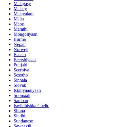
Malagasy
Malaay
Malayalam
Malta
Maori
Marathi
Mongoliyaan
Burma
Nepali
Norweji
Baasto
Beershiyaan
Punjabi
Seerbiya
Sesotho
Sinhala
Slovak
Islofiyaaniyaan
Soomaali
Samoan
Iswiidhishka Gaelic
Shona
Sindhi
Sundanese
Sawaaxili