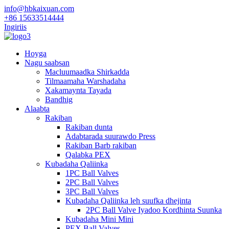
info@hbkaixuan.com
+86 15633514444
Ingiriis
Hoyga
Nagu saabsan
Macluumaadka Shirkadda
Tilmaamaha Warshadaha
Xakamaynta Tayada
Bandhig
Alaabta
Rakiban
Rakiban dunta
Adabtarada suurawdo Press
Rakiban Barb rakiban
Qalabka PEX
Kubadaha Qaliinka
1PC Ball Valves
2PC Ball Valves
3PC Ball Valves
Kubadaha Qaliinka leh suufka dhejinta
2PC Ball Valve Iyadoo Kordhinta Suunka
Kubadaha Mini Mini
PEX Ball Valves