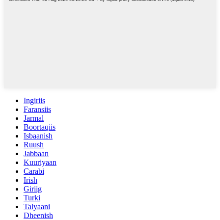
Ingiriis
Faransiis
Jarmal
Boortaqiis
Isbaanish
Ruush
Jabbaan
Kuuriyaan
Carabi
Irish
Giriig
Turki
Talyaani
Dheenish