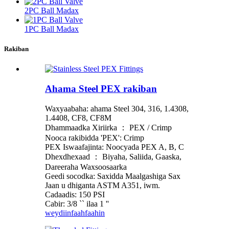
2PC Ball Madax
1PC Ball Madax
Rakiban
Ahama Steel PEX rakiban
Waxyaabaha: ahama Steel 304, 316, 1.4308,
1.4408, CF8, CF8M
Dhammaadka Xiriirka ： PEX / Crimp
Nooca rakibidda 'PEX': Crimp
PEX Iswaafajinta: Noocyada PEX A, B, C
Dhexdhexaad ： Biyaha, Saliida, Gaaska,
Dareeraha Waxsoosaarka
Geedi socodka: Saxidda Maalgashiga Sax
Jaan u dhiganta ASTM A351, iwm.
Cadaadis: 150 PSI
Cabir: 3/8 `` ilaa 1 ''
weydiin
faahfaahin