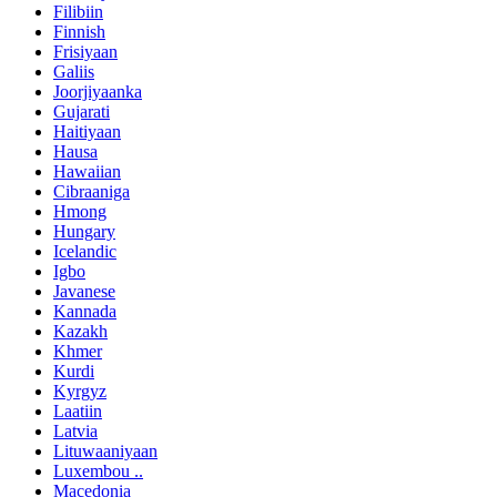
Filibiin
Finnish
Frisiyaan
Galiis
Joorjiyaanka
Gujarati
Haitiyaan
Hausa
Hawaiian
Cibraaniga
Hmong
Hungary
Icelandic
Igbo
Javanese
Kannada
Kazakh
Khmer
Kurdi
Kyrgyz
Laatiin
Latvia
Lituwaaniyaan
Luxembou ..
Macedonia