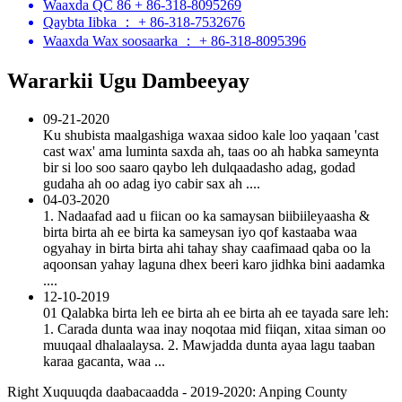
Waaxda QC 86 + 86-318-8095269
Qaybta Iibka ： + 86-318-7532676
Waaxda Wax soosaarka ： + 86-318-8095396
Wararkii Ugu Dambeeyay
09-21-2020
Ku shubista maalgashiga waxaa sidoo kale loo yaqaan 'cast
cast wax' ama luminta saxda ah, taas oo ah habka sameynta
bir si loo soo saaro qaybo leh dulqaadasho adag, godad
gudaha ah oo adag iyo cabir sax ah ....
04-03-2020
1. Nadaafad aad u fiican oo ka samaysan biibiileyaasha &
birta birta ah ee birta ka sameysan iyo qof kastaaba waa
ogyahay in birta birta ahi tahay shay caafimaad qaba oo la
aqoonsan yahay laguna dhex beeri karo jidhka bini aadamka
....
12-10-2019
01 Qalabka birta leh ee birta ah ee birta ah ee tayada sare leh:
1. Carada dunta waa inay noqotaa mid fiiqan, xitaa siman oo
muuqaal dhalaalaysa. 2. Mawjadda dunta ayaa lagu taaban
karaa gacanta, waa ...
Right Xuquuqda daabacaadda - 2019-2020: Anping County