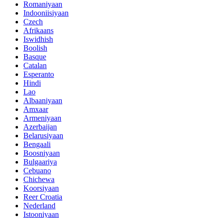
Romaniyaan
Indooniisiyaan
Czech
Afrikaans
Iswidhish
Boolish
Basque
Catalan
Esperanto
Hindi
Lao
Albaaniyaan
Amxaar
Armeniyaan
Azerbaijan
Belarusiyaan
Bengaali
Boosniyaan
Bulgaariya
Cebuano
Chichewa
Koorsiyaan
Reer Croatia
Nederland
Istooniyaan