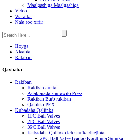
Maalgashiga Maalgashiga
Video
Wararka
Nala soo xiriir
Hoyga
Alaabta
Rakiban
Qaybaha
Rakiban
Rakiban dunta
Adabtarada suurawdo Press
Rakiban Barb rakiban
Qalabka PEX
Kubadaha Qaliinka
1PC Ball Valves
2PC Ball Valves
3PC Ball Valves
Kubadaha Qaliinka leh suufka dhejinta
2PC Ball Valve Iyadoo Kordhinta Suunka