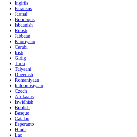
Ingiriis
Faransiis
Jarmal
Boortaqiis
Isbaanish
Ruush
Jabbaan
Kuuriyaan
Carabi
Irish
Giriig
Turki
Talyaani
Dheenish
Romaniyaan
Indooniisiyaan
Czech
Afrikaans
Iswidhish
Boolish
Basque
Catalan
Esperanto
Hindi
Lao