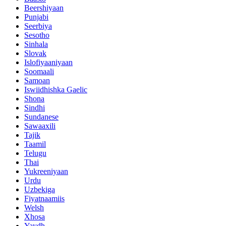
Beershiyaan
Punjabi
Seerbiya
Sesotho
Sinhala
Slovak
Islofiyaaniyaan
Soomaali
Samoan
Iswiidhishka Gaelic
Shona
Sindhi
Sundanese
Sawaaxili
Tajik
Taamil
Telugu
Thai
Yukreeniyaan
Urdu
Uzbekiga
Fiyatnaamiis
Welsh
Xhosa
Yaydh