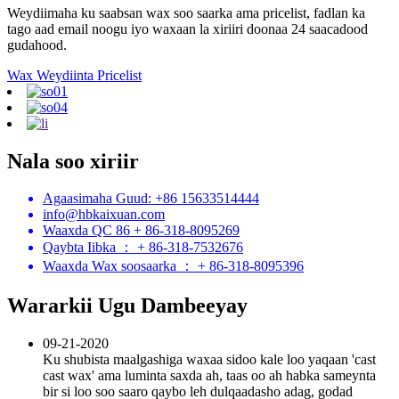
Weydiimaha ku saabsan wax soo saarka ama pricelist, fadlan ka
tago aad email noogu iyo waxaan la xiriiri doonaa 24 saacadood
gudahood.
Wax Weydiinta Pricelist
Nala soo xiriir
Agaasimaha Guud: +86 15633514444
info@hbkaixuan.com
Waaxda QC 86 + 86-318-8095269
Qaybta Iibka ： + 86-318-7532676
Waaxda Wax soosaarka ： + 86-318-8095396
Wararkii Ugu Dambeeyay
09-21-2020
Ku shubista maalgashiga waxaa sidoo kale loo yaqaan 'cast
cast wax' ama luminta saxda ah, taas oo ah habka sameynta
bir si loo soo saaro qaybo leh dulqaadasho adag, godad