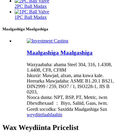
2PC Ball Madax
1PC Ball Madax
Maalgashiga Maalgashiga
Maalgashiga Maalgashiga
Waxyaabaha: ahama Steel 304, 316, 1.4308,
1.4408, CF8, CF8M
Iskuxir: Mawjad, alxan, ama kuwa kale.
Heerarka Mawjadaha: ASME B1.20.1 BS21,
DIN2999 / 259, ISO7 / 1, ISO228-1, JIS B
0203,
Nooca dunta: NPT, BSP, PT, Metric, iwm
Dhexdhexaad ： Biyo, Saliid, Gaas, iwm.
Geedi socodka: Saxidda Maalgashiga Sax
weydiin
faahfaahin
Wax Weydiinta Pricelist