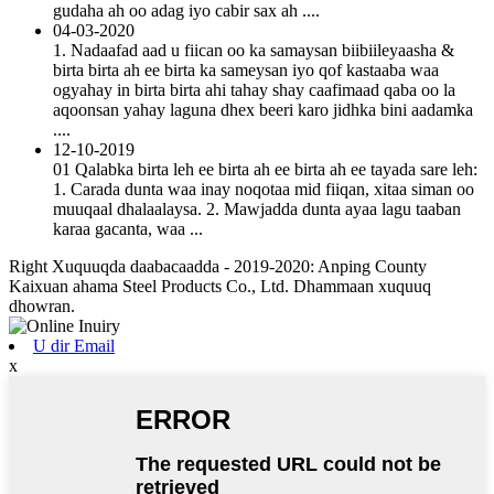
gudaha ah oo adag iyo cabir sax ah ....
04-03-2020
1. Nadaafad aad u fiican oo ka samaysan biibiileyaasha &
birta birta ah ee birta ka sameysan iyo qof kastaaba waa
ogyahay in birta birta ahi tahay shay caafimaad qaba oo la
aqoonsan yahay laguna dhex beeri karo jidhka bini aadamka
....
12-10-2019
01 Qalabka birta leh ee birta ah ee birta ah ee tayada sare leh:
1. Carada dunta waa inay noqotaa mid fiiqan, xitaa siman oo
muuqaal dhalaalaysa. 2. Mawjadda dunta ayaa lagu taaban
karaa gacanta, waa ...
Right Xuquuqda daabacaadda - 2019-2020: Anping County
Kaixuan ahama Steel Products Co., Ltd. Dhammaan xuquuq
dhowran.
U dir Email
x