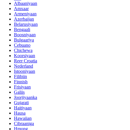
Albaaniyaan
Amxaar
Armeniyaan
Azerbaijan
Belarusiyaan
Bengaali
Boosniyaan
Bulgaariya
Cebuano
Chichewa
Koorsiyaan
Reer Croatia
Nederland
Istooniyaan
Filibiin
Finnish
Frisiyaan
Galiis
Joorjiyaanka
Gujarati
Haitiyaan
Hausa
Hawaiian
Cibraaniga
Hmong