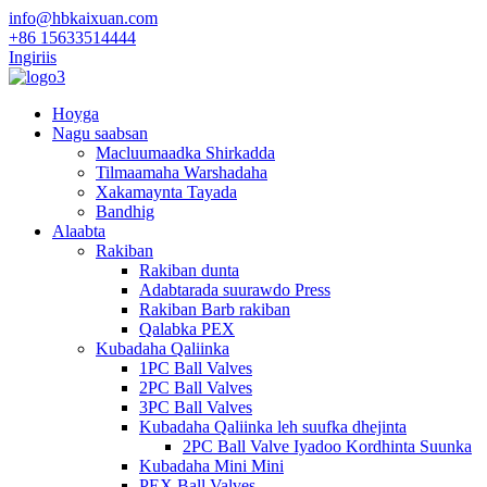
info@hbkaixuan.com
+86 15633514444
Ingiriis
Hoyga
Nagu saabsan
Macluumaadka Shirkadda
Tilmaamaha Warshadaha
Xakamaynta Tayada
Bandhig
Alaabta
Rakiban
Rakiban dunta
Adabtarada suurawdo Press
Rakiban Barb rakiban
Qalabka PEX
Kubadaha Qaliinka
1PC Ball Valves
2PC Ball Valves
3PC Ball Valves
Kubadaha Qaliinka leh suufka dhejinta
2PC Ball Valve Iyadoo Kordhinta Suunka
Kubadaha Mini Mini
PEX Ball Valves