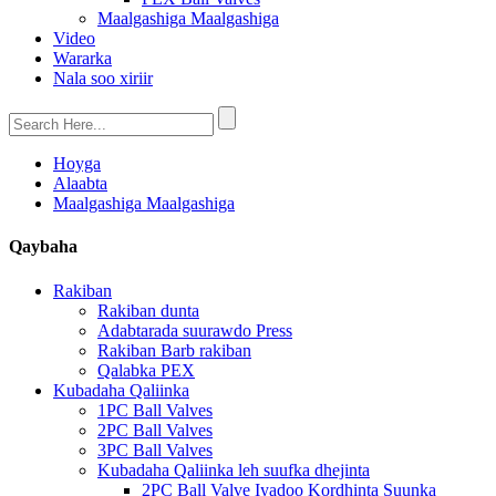
Maalgashiga Maalgashiga
Video
Wararka
Nala soo xiriir
Hoyga
Alaabta
Maalgashiga Maalgashiga
Qaybaha
Rakiban
Rakiban dunta
Adabtarada suurawdo Press
Rakiban Barb rakiban
Qalabka PEX
Kubadaha Qaliinka
1PC Ball Valves
2PC Ball Valves
3PC Ball Valves
Kubadaha Qaliinka leh suufka dhejinta
2PC Ball Valve Iyadoo Kordhinta Suunka