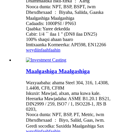
Dhammaadka Isku-xirka ： Xarig
Nooca dunta: NPT, BSP, BSPT, iwm
Dhexdhexaad ： Biyaha, Saliida, Gaaska
Maalgashiga Maalgashiga
Cadaadis: 1000PSI / PN63
Qaabka: Yaree dekedda
Cabir: 1/4 `` ilaa 1 '' (DN8 ilaa DN25)
100% shaqsi ahaan baaro
Imtixaanka Kormeerka: API598, EN12266
weydiin
faahfaahin
Maalgashiga Maalgashiga
Waxyaabaha: ahama Steel 304, 316, 1.4308,
1.4408, CF8, CF8M
Iskuxir: Mawjad, alxan, ama kuwa kale.
Heerarka Mawjadaha: ASME B1.20.1 BS21,
DIN2999 / 259, ISO7 / 1, ISO228-1, JIS B
0203,
Nooca dunta: NPT, BSP, PT, Metric, iwm
Dhexdhexaad ： Biyo, Saliid, Gaas, iwm.
Geedi socodka: Saxidda Maalgashiga Sax
weydiin
faahfaahin