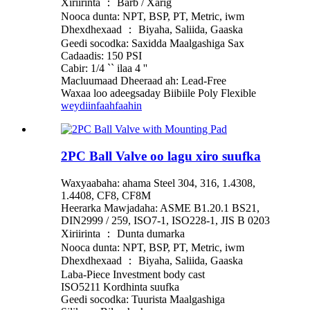
Xiriirinta ： Barb / Xarig
Nooca dunta: NPT, BSP, PT, Metric, iwm
Dhexdhexaad ： Biyaha, Saliida, Gaaska
Geedi socodka: Saxidda Maalgashiga Sax
Cadaadis: 150 PSI
Cabir: 1/4 `` ilaa 4 ''
Macluumaad Dheeraad ah: Lead-Free
Waxaa loo adeegsaday Biibiile Poly Flexible
weydiin
faahfaahin
2PC Ball Valve oo lagu xiro suufka
Waxyaabaha: ahama Steel 304, 316, 1.4308,
1.4408, CF8, CF8M
Heerarka Mawjadaha: ASME B1.20.1 BS21,
DIN2999 / 259, ISO7-1, ISO228-1, JIS B 0203
Xiriirinta ： Dunta dumarka
Nooca dunta: NPT, BSP, PT, Metric, iwm
Dhexdhexaad ： Biyaha, Saliida, Gaaska
Laba-Piece Investment body cast
ISO5211 Kordhinta suufka
Geedi socodka: Tuurista Maalgashiga