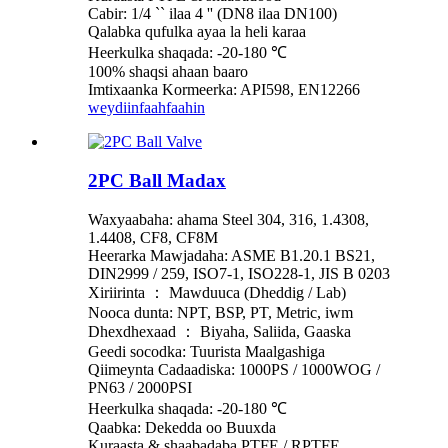
Cabir: 1/4 `` ilaa 4 '' (DN8 ilaa DN100)
Qalabka qufulka ayaa la heli karaa
Heerkulka shaqada: -20-180 ℃
100% shaqsi ahaan baaro
Imtixaanka Kormeerka: API598, EN12266
weydiin
faahfaahin
2PC Ball Madax
Waxyaabaha: ahama Steel 304, 316, 1.4308,
1.4408, CF8, CF8M
Heerarka Mawjadaha: ASME B1.20.1 BS21,
DIN2999 / 259, ISO7-1, ISO228-1, JIS B 0203
Xiriirinta ： Mawduuca (Dheddig / Lab)
Nooca dunta: NPT, BSP, PT, Metric, iwm
Dhexdhexaad ： Biyaha, Saliida, Gaaska
Geedi socodka: Tuurista Maalgashiga
Qiimeynta Cadaadiska: 1000PS / 1000WOG /
PN63 / 2000PSI
Heerkulka shaqada: -20-180 ℃
Qaabka: Dekedda oo Buuxda
Kuraasta & shaabadaba PTFE / RPTFE