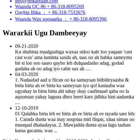
info@hbkaixuan.com
Waaxda QC 86 + 86-318-8095269
Qaybta Iibka ： + 86-318-7532676
Waaxda Wax soosaarka ： + 86-318-8095396
Wararkii Ugu Dambeeyay
09-21-2020
Ku shubista maalgashiga waxaa sidoo kale loo yaqaan 'cast
cast wax' ama luminta saxda ah, taas oo ah habka sameynta
bir si loo soo saaro qaybo leh dulqaadasho adag, godad
gudaha ah oo adag iyo cabir sax ah ....
04-03-2020
1. Nadaafad aad u fiican oo ka samaysan biibiileyaasha &
birta birta ah ee birta ka sameysan iyo qof kastaaba waa
ogyahay in birta birta ahi tahay shay caafimaad qaba oo la
aqoonsan yahay laguna dhex beeri karo jidhka bini aadamka
....
12-10-2019
01 Qalabka birta leh ee birta ah ee birta ah ee tayada sare leh:
1. Carada dunta waa inay noqotaa mid fiiqan, xitaa siman oo
muuqaal dhalaalaysa. 2. Mawjadda dunta ayaa lagu taaban
karaa gacanta, waa ...