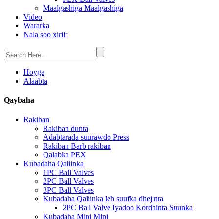
Maalgashiga Maalgashiga
Video
Wararka
Nala soo xiriir
Hoyga
Alaabta
Qaybaha
Rakiban
Rakiban dunta
Adabtarada suurawdo Press
Rakiban Barb rakiban
Qalabka PEX
Kubadaha Qaliinka
1PC Ball Valves
2PC Ball Valves
3PC Ball Valves
Kubadaha Qaliinka leh suufka dhejinta
2PC Ball Valve Iyadoo Kordhinta Suunka
Kubadaha Mini Mini