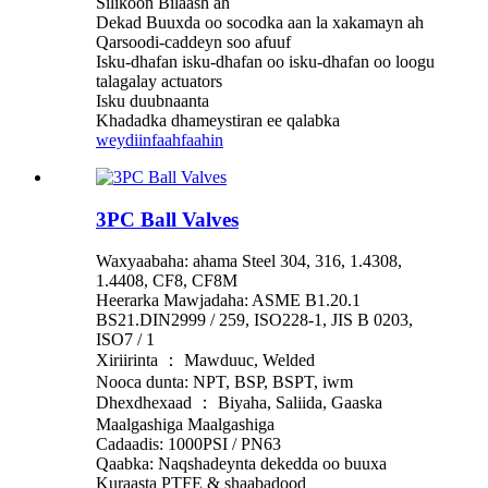
Silikoon Bilaash ah
Dekad Buuxda oo socodka aan la xakamayn ah
Qarsoodi-caddeyn soo afuuf
Isku-dhafan isku-dhafan oo isku-dhafan oo loogu
talagalay actuators
Isku duubnaanta
Khadadka dhameystiran ee qalabka
weydiin
faahfaahin
3PC Ball Valves
Waxyaabaha: ahama Steel 304, 316, 1.4308,
1.4408, CF8, CF8M
Heerarka Mawjadaha: ASME B1.20.1
BS21.DIN2999 / 259, ISO228-1, JIS B 0203,
ISO7 / 1
Xiriirinta ： Mawduuc, Welded
Nooca dunta: NPT, BSP, BSPT, iwm
Dhexdhexaad ： Biyaha, Saliida, Gaaska
Maalgashiga Maalgashiga
Cadaadis: 1000PSI / PN63
Qaabka: Naqshadeynta dekedda oo buuxa
Kuraasta PTFE & shaabadood