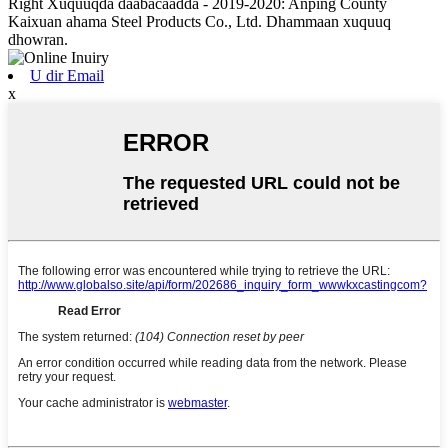
Right Xuquuqda daabacaadda - 2019-2020: Anping County
Kaixuan ahama Steel Products Co., Ltd. Dhammaan xuquuq
dhowran.
U dir Email
x