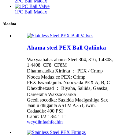
2PC Ball Madax
1PC Ball Madax
Alaabta
Ahama steel PEX Ball Qaliinka
Waxyaabaha: ahama Steel 304, 316, 1.4308,
1.4408, CF8, CF8M
Dhammaadka Xiriirka ： PEX / Crimp
Nooca Madax ee PEX: Crimp
PEX Iswaafajinta: Noocyada PEX A, B, C
Dhexdhexaad ： Biyaha, Saliida, Gaaska,
Dareeraha Waxsoosaarka
Geedi socodka: Saxidda Maalgashiga Sax
Jaan u dhiganta ASTM A351, iwm.
Cadaadis: 400 PSI
Cabir: 1/2 '' 3/4 '' 1 ''
weydiin
faahfaahin