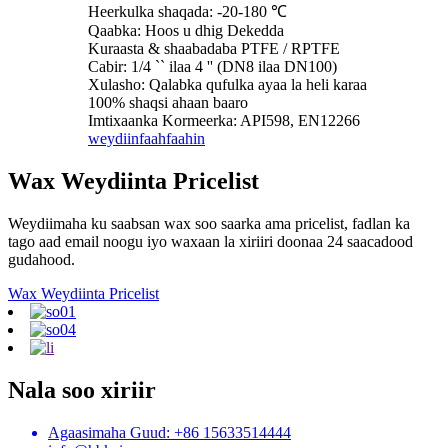
Heerkulka shaqada: -20-180 ℃
Qaabka: Hoos u dhig Dekedda
Kuraasta & shaabadaba PTFE / RPTFE
Cabir: 1/4 `` ilaa 4 '' (DN8 ilaa DN100)
Xulasho: Qalabka qufulka ayaa la heli karaa
100% shaqsi ahaan baaro
Imtixaanka Kormeerka: API598, EN12266
weydiin
faahfaahin
Wax Weydiinta Pricelist
Weydiimaha ku saabsan wax soo saarka ama pricelist, fadlan ka
tago aad email noogu iyo waxaan la xiriiri doonaa 24 saacadood
gudahood.
Wax Weydiinta Pricelist
Nala soo xiriir
Agaasimaha Guud: +86 15633514444