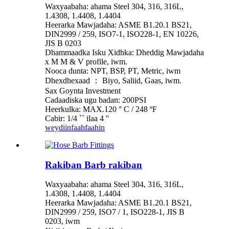
Waxyaabaha: ahama Steel 304, 316, 316L,
1.4308, 1.4408, 1.4404
Heerarka Mawjadaha: ASME B1.20.1 BS21,
DIN2999 / 259, ISO7-1, ISO228-1, EN 10226,
JIS B 0203
Dhammaadka Isku Xidhka: Dheddig Mawjadaha
x M M & V profile, iwm.
Nooca dunta: NPT, BSP, PT, Metric, iwm
Dhexdhexaad ： Biyo, Saliid, Gaas, iwm.
Sax Goynta Investment
Cadaadiska ugu badan: 200PSI
Heerkulka: MAX.120 ° C / 248 ºF
Cabir: 1/4 `` ilaa 4 ''
weydiin
faahfaahin
Rakiban Barb rakiban
Waxyaabaha: ahama Steel 304, 316, 316L,
1.4308, 1.4408, 1.4404
Heerarka Mawjadaha: ASME B1.20.1 BS21,
DIN2999 / 259, ISO7 / 1, ISO228-1, JIS B
0203, iwm