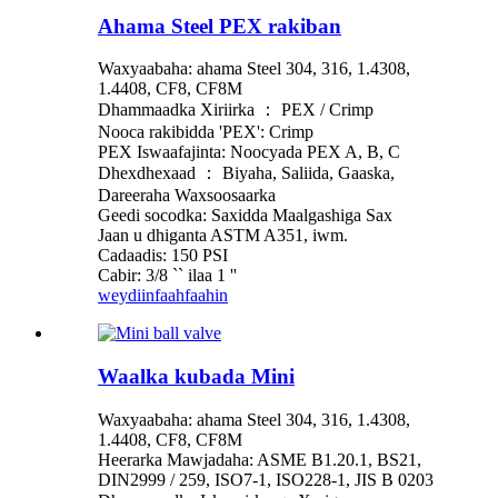
Ahama Steel PEX rakiban
Waxyaabaha: ahama Steel 304, 316, 1.4308,
1.4408, CF8, CF8M
Dhammaadka Xiriirka ： PEX / Crimp
Nooca rakibidda 'PEX': Crimp
PEX Iswaafajinta: Noocyada PEX A, B, C
Dhexdhexaad ： Biyaha, Saliida, Gaaska,
Dareeraha Waxsoosaarka
Geedi socodka: Saxidda Maalgashiga Sax
Jaan u dhiganta ASTM A351, iwm.
Cadaadis: 150 PSI
Cabir: 3/8 `` ilaa 1 ''
weydiin
faahfaahin
Waalka kubada Mini
Waxyaabaha: ahama Steel 304, 316, 1.4308,
1.4408, CF8, CF8M
Heerarka Mawjadaha: ASME B1.20.1, BS21,
DIN2999 / 259, ISO7-1, ISO228-1, JIS B 0203