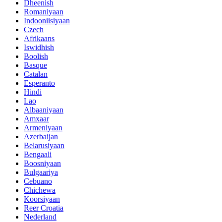
Dheenish
Romaniyaan
Indooniisiyaan
Czech
Afrikaans
Iswidhish
Boolish
Basque
Catalan
Esperanto
Hindi
Lao
Albaaniyaan
Amxaar
Armeniyaan
Azerbaijan
Belarusiyaan
Bengaali
Boosniyaan
Bulgaariya
Cebuano
Chichewa
Koorsiyaan
Reer Croatia
Nederland