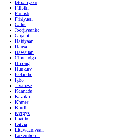
Istooniyaan
Filibiin
Finnish
Frisiyaan
Galiis
Joorjiyaanka
Gujarati
Haitiyaan
Hausa
Hawaiian
Cibraaniga
Hmong
Hungary
Icelandic
Igbo
Javanese
Kannada
Kazakh
Khmer
Kurdi
Kyrgyz
Laatiin
Latvia
Lituwaaniyaan
Luxembou ..