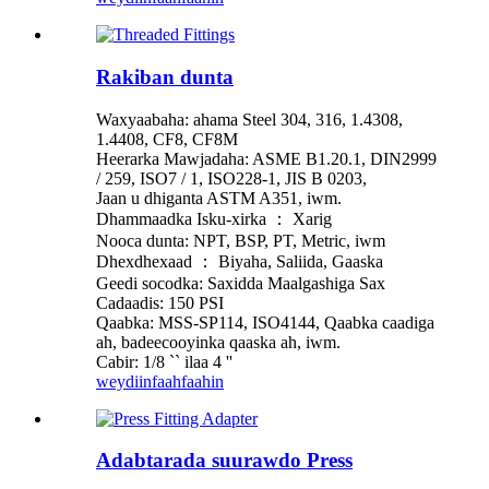
Rakiban dunta
Waxyaabaha: ahama Steel 304, 316, 1.4308,
1.4408, CF8, CF8M
Heerarka Mawjadaha: ASME B1.20.1, DIN2999
/ 259, ISO7 / 1, ISO228-1, JIS B 0203,
Jaan u dhiganta ASTM A351, iwm.
Dhammaadka Isku-xirka ： Xarig
Nooca dunta: NPT, BSP, PT, Metric, iwm
Dhexdhexaad ： Biyaha, Saliida, Gaaska
Geedi socodka: Saxidda Maalgashiga Sax
Cadaadis: 150 PSI
Qaabka: MSS-SP114, ISO4144, Qaabka caadiga
ah, badeecooyinka qaaska ah, iwm.
Cabir: 1/8 `` ilaa 4 ''
weydiin
faahfaahin
Adabtarada suurawdo Press