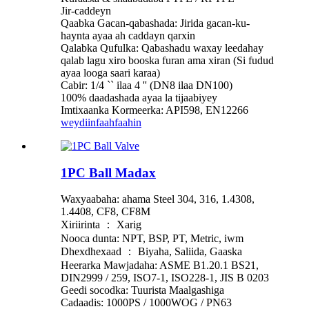
Jir-caddeyn
Qaabka Gacan-qabashada: Jirida gacan-ku-
haynta ayaa ah caddayn qarxin
Qalabka Qufulka: Qabashadu waxay leedahay
qalab lagu xiro booska furan ama xiran (Si fudud
ayaa looga saari karaa)
Cabir: 1/4 `` ilaa 4 '' (DN8 ilaa DN100)
100% daadashada ayaa la tijaabiyey
Imtixaanka Kormeerka: API598, EN12266
weydiin
faahfaahin
1PC Ball Madax
Waxyaabaha: ahama Steel 304, 316, 1.4308,
1.4408, CF8, CF8M
Xiriirinta ： Xarig
Nooca dunta: NPT, BSP, PT, Metric, iwm
Dhexdhexaad ： Biyaha, Saliida, Gaaska
Heerarka Mawjadaha: ASME B1.20.1 BS21,
DIN2999 / 259, ISO7-1, ISO228-1, JIS B 0203
Geedi socodka: Tuurista Maalgashiga
Cadaadis: 1000PS / 1000WOG / PN63