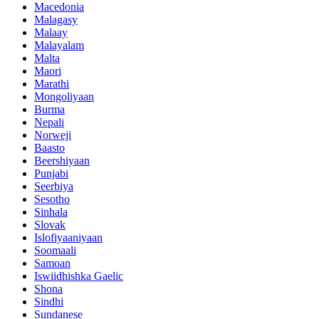
Macedonia
Malagasy
Malaay
Malayalam
Malta
Maori
Marathi
Mongoliyaan
Burma
Nepali
Norweji
Baasto
Beershiyaan
Punjabi
Seerbiya
Sesotho
Sinhala
Slovak
Islofiyaaniyaan
Soomaali
Samoan
Iswiidhishka Gaelic
Shona
Sindhi
Sundanese