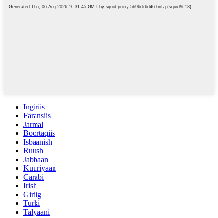
Ingiriis
Faransiis
Jarmal
Boortaqiis
Isbaanish
Ruush
Jabbaan
Kuuriyaan
Carabi
Irish
Giriig
Turki
Talyaani