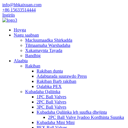
info@hbkaixuan.com
+86 15633514444
Ingiriis
Hoyga
Nagu saabsan
Macluumaadka Shirkadda
Tilmaamaha Warshadaha
Xakamaynta Tayada
Bandhig
Alaabta
Rakiban
Rakiban dunta
Adabtarada suurawdo Press
Rakiban Barb rakiban
Qalabka PEX
Kubadaha Qaliinka
1PC Ball Valves
2PC Ball Valves
3PC Ball Valves
Kubadaha Qaliinka leh suufka dhejinta
2PC Ball Valve Iyadoo Kordhinta Suunka
Kubadaha Mini Mini
PEX Ball Valves