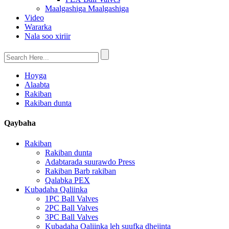
Maalgashiga Maalgashiga
Video
Wararka
Nala soo xiriir
Hoyga
Alaabta
Rakiban
Rakiban dunta
Qaybaha
Rakiban
Rakiban dunta
Adabtarada suurawdo Press
Rakiban Barb rakiban
Qalabka PEX
Kubadaha Qaliinka
1PC Ball Valves
2PC Ball Valves
3PC Ball Valves
Kubadaha Qaliinka leh suufka dhejinta