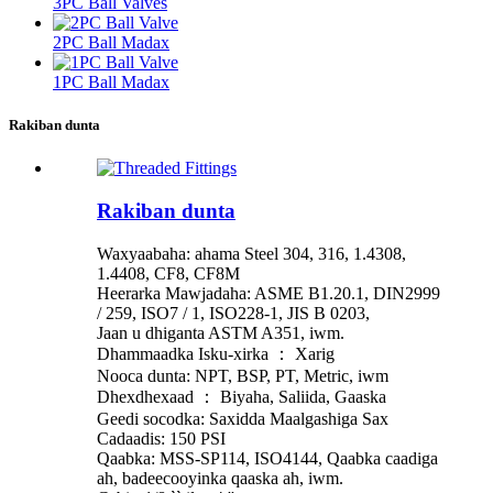
3PC Ball Valves
2PC Ball Madax
1PC Ball Madax
Rakiban dunta
Rakiban dunta
Waxyaabaha: ahama Steel 304, 316, 1.4308,
1.4408, CF8, CF8M
Heerarka Mawjadaha: ASME B1.20.1, DIN2999
/ 259, ISO7 / 1, ISO228-1, JIS B 0203,
Jaan u dhiganta ASTM A351, iwm.
Dhammaadka Isku-xirka ： Xarig
Nooca dunta: NPT, BSP, PT, Metric, iwm
Dhexdhexaad ： Biyaha, Saliida, Gaaska
Geedi socodka: Saxidda Maalgashiga Sax
Cadaadis: 150 PSI
Qaabka: MSS-SP114, ISO4144, Qaabka caadiga
ah, badeecooyinka qaaska ah, iwm.