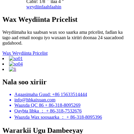
Cabir: 1/8 `` ilaa 4 ''
weydiin
faahfaahin
Wax Weydiinta Pricelist
Weydiimaha ku saabsan wax soo saarka ama pricelist, fadlan ka
tago aad email noogu iyo waxaan la xiriiri doonaa 24 saacadood
gudahood.
Wax Weydiinta Pricelist
Nala soo xiriir
Agaasimaha Guud: +86 15633514444
info@hbkaixuan.com
Waaxda QC 86 + 86-318-8095269
Qaybta Iibka ： + 86-318-7532676
Waaxda Wax soosaarka ： + 86-318-8095396
Wararkii Ugu Dambeeyay