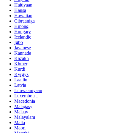
Haitiyaan
Hausa
Hawaiian
Cibraaniga
Hmong
Hungary
Icelandic
Igbo
Javanese
Kannada
Kazakh
Khmer
Kurdi
Kyrgyz
Laatiin
Latvia
Lituwaaniyaan
Luxembou ..
Macedonia
Malagasy
Malaay
Malayalam
Malta
Maori