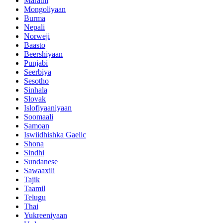
Marathi
Mongoliyaan
Burma
Nepali
Norweji
Baasto
Beershiyaan
Punjabi
Seerbiya
Sesotho
Sinhala
Slovak
Islofiyaaniyaan
Soomaali
Samoan
Iswiidhishka Gaelic
Shona
Sindhi
Sundanese
Sawaaxili
Tajik
Taamil
Telugu
Thai
Yukreeniyaan