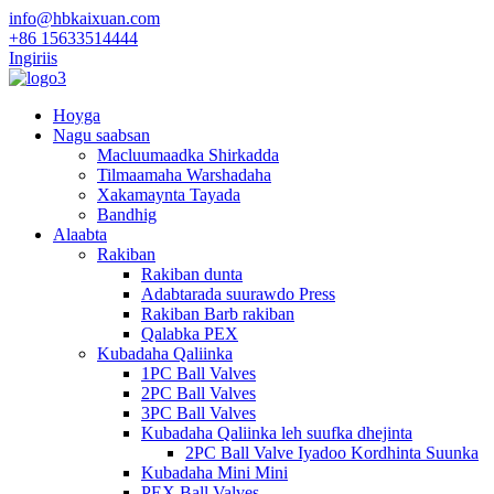
info@hbkaixuan.com
+86 15633514444
Ingiriis
Hoyga
Nagu saabsan
Macluumaadka Shirkadda
Tilmaamaha Warshadaha
Xakamaynta Tayada
Bandhig
Alaabta
Rakiban
Rakiban dunta
Adabtarada suurawdo Press
Rakiban Barb rakiban
Qalabka PEX
Kubadaha Qaliinka
1PC Ball Valves
2PC Ball Valves
3PC Ball Valves
Kubadaha Qaliinka leh suufka dhejinta
2PC Ball Valve Iyadoo Kordhinta Suunka
Kubadaha Mini Mini
PEX Ball Valves