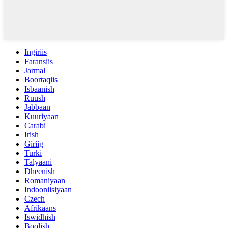
Ingiriis
Faransiis
Jarmal
Boortaqiis
Isbaanish
Ruush
Jabbaan
Kuuriyaan
Carabi
Irish
Giriig
Turki
Talyaani
Dheenish
Romaniyaan
Indooniisiyaan
Czech
Afrikaans
Iswidhish
Boolish