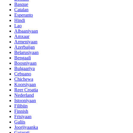
Basque
Catalan
Esperanto
Hindi
Lao
Albaaniyaan
Amxaar
Armeniyaan
Azerbaijan
Belarusiyaan
Bengaali
Boosniyaan
Bulgaariya
Cebuano
Chichewa
Koorsiyaan
Reer Croatia
Nederland
Istooniyaan
Filibiin
Finnish
Frisiyaan
Galiis
Joorjiyaanka
Gujarati