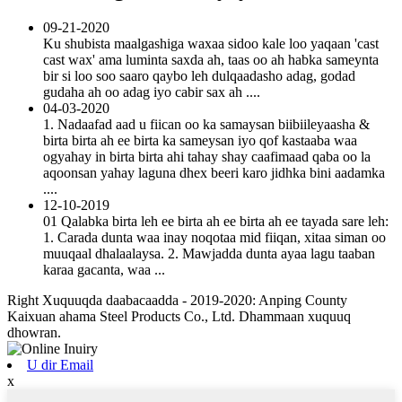
09-21-2020
Ku shubista maalgashiga waxaa sidoo kale loo yaqaan 'cast
cast wax' ama luminta saxda ah, taas oo ah habka sameynta
bir si loo soo saaro qaybo leh dulqaadasho adag, godad
gudaha ah oo adag iyo cabir sax ah ....
04-03-2020
1. Nadaafad aad u fiican oo ka samaysan biibiileyaasha &
birta birta ah ee birta ka sameysan iyo qof kastaaba waa
ogyahay in birta birta ahi tahay shay caafimaad qaba oo la
aqoonsan yahay laguna dhex beeri karo jidhka bini aadamka
....
12-10-2019
01 Qalabka birta leh ee birta ah ee birta ah ee tayada sare leh:
1. Carada dunta waa inay noqotaa mid fiiqan, xitaa siman oo
muuqaal dhalaalaysa. 2. Mawjadda dunta ayaa lagu taaban
karaa gacanta, waa ...
Right Xuquuqda daabacaadda - 2019-2020: Anping County
Kaixuan ahama Steel Products Co., Ltd. Dhammaan xuquuq
dhowran.
U dir Email
x